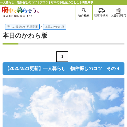
一人暮らし 物件探しのコツ｜ブログ | 府中の不動産のことなら明星商事
物件検索
駐車場検索
入居者様専用
府中の賃貸なら明星商事
>
本日のかわら版
本日のかわら版
1
【2025/2/21更新】一人暮らし 物件探しのコツ その４