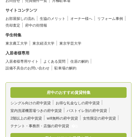
お問合せ
売買物件一覧
月極駐車場
サイトコンテンツ
お部屋探しの流れ
生協のメリット
オーナー様へ
リフォーム事例
売却査定
府中の街情報
学生特集
東京農工大学
東京経済大学
東京学芸大学
入居者様専用
入居者様専用サイト
よくある質問
住居の解約
設備不具合のお問い合わせ
駐車場の解約
府中のおすすめ賃貸特集
シングル向けの府中賃貸
お得な礼金なしの府中賃貸
室内洗濯機置場つきの府中賃貸
バストイレ別の府中賃貸
2階以上の府中賃貸
wifi無料の府中賃貸
女性限定の府中賃貸
テナント・事務所・店舗の府中賃貸