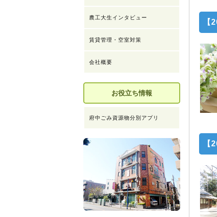
農工大生インタビュー
【2
賃貸管理・空室対策
会社概要
お役立ち情報
府中ごみ資源物分別アプリ
【