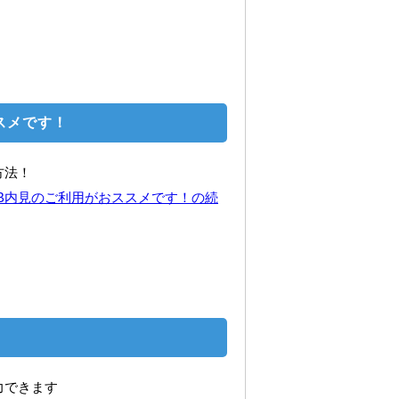
ススメです！
方法！
WEB内見のご利用がおススメです！の続
！
力できます