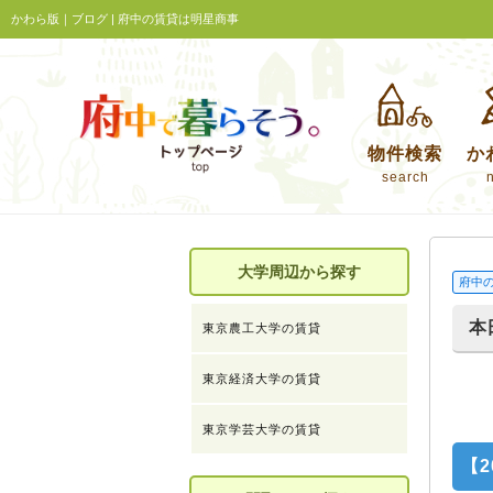
かわら版｜ブログ | 府中の賃貸は明星商事
物件検索
か
search
大学周辺から探す
府中
本
東京農工大学の賃貸
東京経済大学の賃貸
東京学芸大学の賃貸
【2