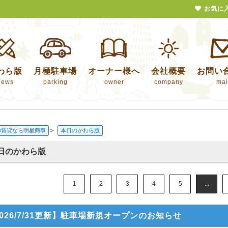
お気に
わら版
月極駐車場
オーナー様へ
会社概要
お問い
news
parking
owner
company
mai
の賃貸なら明星商事
>
本日のかわら版
日のかわら版
1
2
3
4
5
...
026/7/31更新】駐車場新規オープンのお知らせ