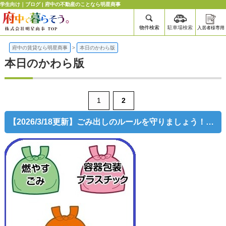
学生向け｜ブログ | 府中の不動産のことなら明星商事
物件検索
駐車場検索
入居者様専用
府中の賃貸なら明星商事
>
本日のかわら版
本日のかわら版
1
2
【2026/3/18更新】ごみ出しのルールを守りましょう！府中版