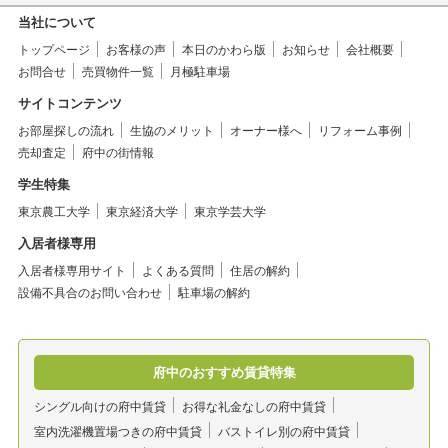
当社について
トップページ
お客様の声
本日のかわら版
お知らせ
会社概要
お問合せ
売買物件一覧
月極駐車場
サイトコンテンツ
お部屋探しの流れ
生協のメリット
オーナー様へ
リフォーム事例
売却査定
府中の街情報
学生特集
東京農工大学
東京経済大学
東京学芸大学
入居者様専用
入居者様専用サイト
よくある質問
住居の解約
設備不具合のお問い合わせ
駐車場の解約
府中のおすすめ賃貸特集
シングル向けの府中賃貸
お得な礼金なしの府中賃貸
室内洗濯機置場つきの府中賃貸
バストイレ別の府中賃貸