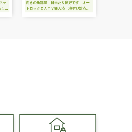
ネッ
向きの角部屋 日当たり良好です オー
れしい
トロックＣＡＴＶ導入済 地デジ対応
す
☆キッチンガス（１口付） ☆洗濯機置
場室内 バストイレ別 温水洗浄便座