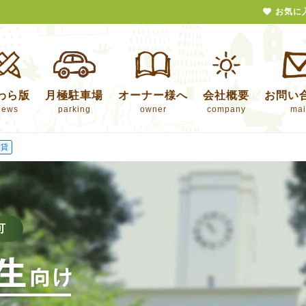
お気に
わら版
月極駐車場
オーナー様へ
会社概要
お問い
news
parking
owner
company
mai
賃貸
可