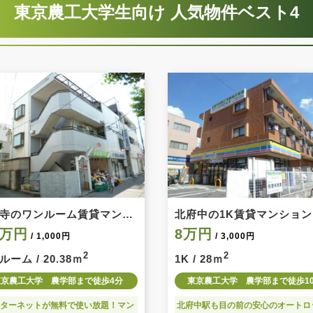
東京農工大学生向け 人気物件ベスト4
寺のワンルーム賃貸マンシ
北府中の1K賃貸マンション
4万円
8万円
/ 1,000円
/ 3,000円
2
2
ーム / 20.38ｍ
1K / 28ｍ
東京農工大学 農学部まで徒歩4分
東京農工大学 農学部まで徒歩1
ンターネットが無料で使い放題！マン
北府中駅も目の前の安心のオートロ