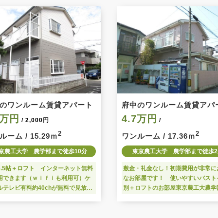
のワンルーム賃貸アパート
府中のワンルーム賃貸アパ
5万円
4.7万円
/ 2,000円
/
2
2
ーム / 15.29ｍ
ワンルーム / 17.36ｍ
京農工大学 農学部まで徒歩10分
東京農工大学 農学部まで徒歩2
6.5帖＋ロフト インターネット無料
敷金・礼金なし！初期費用が非常に
用できます（ｗｉｆｉも利用可）ケ
なお部屋です！ 使いやすいバスト
ルテレビ有料約40chが無料で見放題
別＋ロフトのお部屋東京農工大農学
！ 1階ですが南向きで日当たり良
り徒歩2分で学生さんにおすすめ 
コンビニまで徒歩1分でちょっとした
ーネットが無料で利用できます
物に便利です