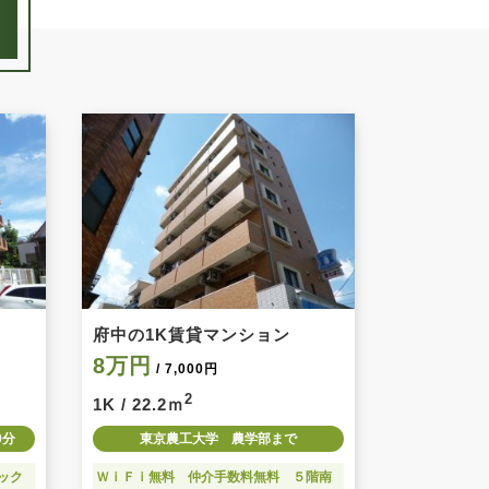
府中の1K賃貸マンション
8万円
/ 7,000円
2
1K / 22.2ｍ
0分
東京農工大学 農学部まで
ック
ＷｉＦｉ無料 仲介手数料無料 ５階南