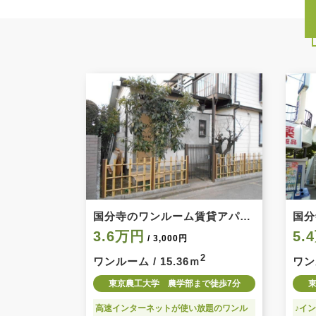
国分寺のワンルーム賃貸アパー
国分
ト
ョン
3.6万円
5.
/ 3,000円
2
ワンルーム / 15.36ｍ
ワンル
東京農工大学 農学部まで徒歩7分
高速インターネットが使い放題のワンル
♪イ