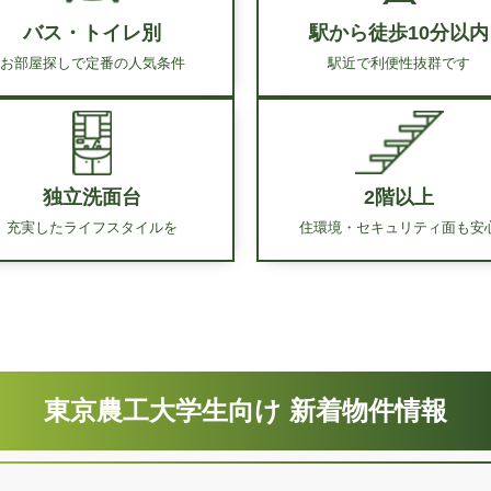
バス・トイレ別
駅から徒歩
10分以内
お部屋探しで定番の
人気条件
駅近で利便性抜群です
独立洗面台
2階以上
充実した
ライフスタイルを
住環境・セキュリティ面
も安
東京農工大学生向け 新着物件情報