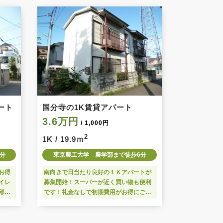
ート
国分寺の1K賃貸アパート
3.6万円
/ 1,000円
2
1K / 19.9ｍ
分
東京農工大学 農学部まで徒歩6分
お得
南向きで日当たり良好の１Ｋアパートが
イレ
募集開始！スーパーが近く買い物も便利
部よ
です！礼金なしで初期費用がお得にご入
インタ
居頂けます 隣室とは収納と階段を挟ん
でいるので、隣室の音が気になりにくい
間取り