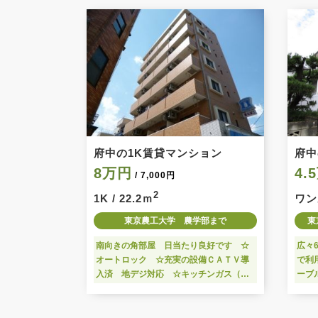
府中の1K賃貸マンション
府中
8万円
4.
/ 7,000円
2
1K / 22.2ｍ
ワンル
東京農工大学 農学部まで
東
南向きの角部屋 日当たり良好です ☆
広々
オートロック ☆充実の設備ＣＡＴＶ導
で利
入済 地デジ対応 ☆キッチンガス（１
ーブ
口付） ☆洗濯機置場室内 バストイレ
です
別 ウォシュレット付
好 
買い