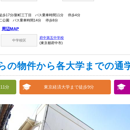
歩17分/新町三丁目 バス乗車時間11分 停歩4分
二公園 バス乗車時間14分 停歩8分
周辺MAP
府中第五中学校
中学校区
(東京都府中市)
らの物件から各大学までの通
11分
東京経済大学まで徒歩9分