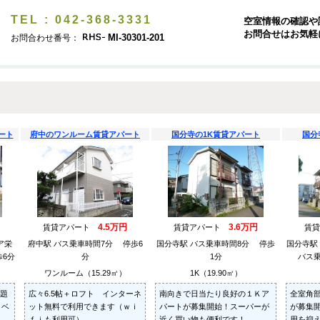
TEL : 042-368-3331
空室情報の確認や
お問合せはお気軽
MI-30301-201
お問合わせ番号：
ート
府中のワンルーム賃貸アパート
国分寺の1K賃貸アパート
国分
4.5万円
3.6万円
賃貸アパート
賃貸アパート
賃
ア栄
府中駅 バス乗車時間7分 停歩6
国分寺駅 バス乗車時間8分 停歩
国分寺駅
6分
分
1分
バス
ワンルーム（15.29㎡）
1K（19.90㎡）
題
広々6.5帖＋ロフト インターネ
南向きで日当たり良好の１Ｋア
全室角
ノベ
ット無料で利用できます（ｗｉ
パートが募集開始！スーパーが
が募集
ｆｉも利用可）
近く買い物も便利です！
用を抑