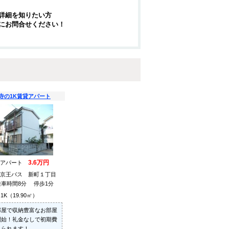
詳細を知りたい方
にお問合せください！
寺の1K賃貸アパート
3.6万円
貸アパート
 京王バス 新町１丁目
乗車時間8分 停歩1分
1K（19.90㎡）
部屋で収納豊富なお部屋
開始！礼金なしで初期費
えられます！