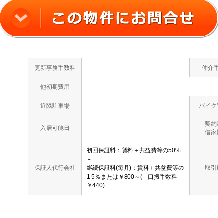
更新事務手数料
-
仲介
他初期費用
近隣駐車場
バイク
契約
入居可能日
借家
初回保証料：賃料＋共益費等の50%
～
保証人代行会社
継続保証料(毎月)：賃料＋共益費等の
取引
1.5％または￥800～(＋口振手数料
￥440)