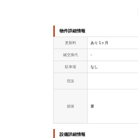
物件詳細情報
更新料
あり 1ヶ月
鍵交換代
-
駐車場
なし
現況
損保
要
設備詳細情報