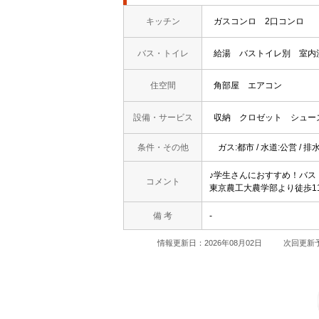
キッチン
ガスコンロ
2口コンロ
バス・トイレ
給湯
バストイレ別
室内
住空間
角部屋
エアコン
設備・サービス
収納
クロゼット
シュー
条件・その他
ガス:都市 / 水道:公営 / 排
♪学生さんにおすすめ！バ
コメント
東京農工大農学部より徒歩1
備 考
-
情報更新日：2026年08月02日
次回更新予