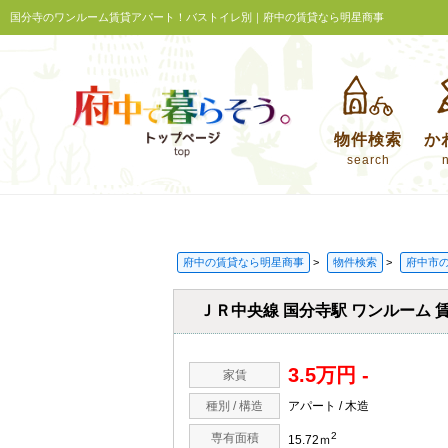
国分寺のワンルーム賃貸アパート！バストイレ別｜府中の賃貸なら明星商事
物件検索
か
search
府中の賃貸なら明星商事
>
物件検索
>
府中市
ＪＲ中央線 国分寺駅 ワンルーム 
3.5万円 -
家賃
種別 / 構造
アパート / 木造
2
専有面積
15.72ｍ