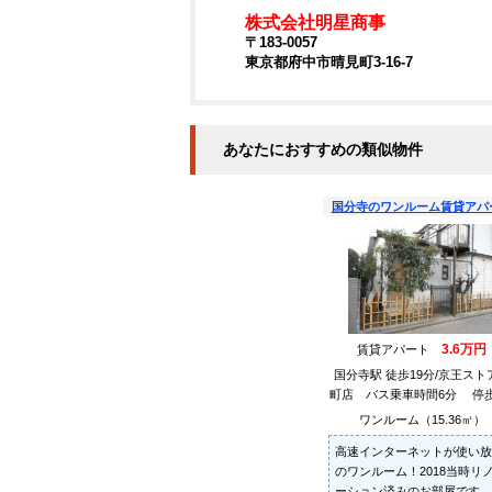
株式会社明星商事
〒183-0057
東京都府中市晴見町3-16-7
あなたにおすすめの類似物件
国分寺のワンルーム賃貸アパ
3.6万円
賃貸アパート
国分寺駅 徒歩19分/京王スト
町店 バス乗車時間6分 停歩
ワンルーム（15.36㎡）
高速インターネットが使い放
のワンルーム！2018当時リ
ーション済みのお部屋です