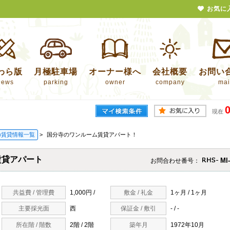
お気に
わら版
月極駐車場
オーナー様へ
会社概要
お問い
news
parking
owner
company
mai
現在
の賃貸情報一覧
>
国分寺のワンルーム賃貸アパート！
賃貸アパート
MI
お問合わせ番号：
共益費 / 管理費
1,000円 /
敷金 / 礼金
1ヶ月 / 1ヶ月
主要採光面
西
保証金 / 敷引
- / -
所在階 / 階数
2階 / 2階
築年月
1972年10月