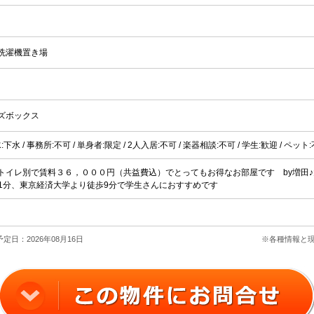
洗濯機置き場
ズボックス
水:下水 / 事務所:不可 / 単身者:限定 / 2人入居:不可 / 楽器相談:不可 / 学生:歓迎 / ペッ
ストイレ別で賃料３６，０００円（共益費込）でとってもお得なお部屋です by増
1分、東京経済大学より徒歩9分で学生さんにおすすめです
定日：2026年08月16日
※各種情報と