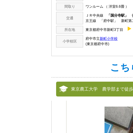
間取り
ワンルーム （ 洋室6.6畳 ）
ＪＲ中央線
「国分寺駅」
徒
交通
京王線 「府中駅」 新町第
所在地
東京都府中市新町3丁目
府中市立
新町小学校
小学校区
(東京都府中市)
こち
東京農工大学 農学部まで徒歩