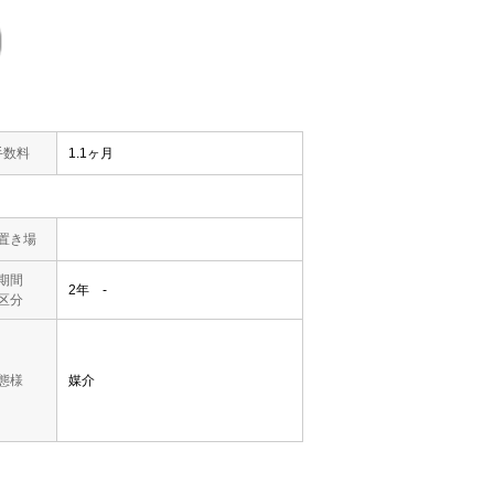
手数料
1.1ヶ月
置き場
期間
2年 -
区分
態様
媒介