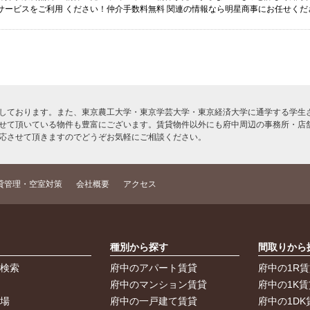
サービスをご利用 ください！仲介手数料無料 関連の情報なら明星商事にお任せくだ
しております。また、東京農工大学・東京学芸大学・東京経済大学に通学する学生さ
せて頂いている物件も豊富にございます。賃貸物件以外にも府中周辺の事務所・店
応させて頂きますのでどうぞお気軽にご相談ください。
貸管理・空室対策
会社概要
アクセス
索
種別から探す
間取りから
件検索
府中のアパート賃貸
府中の1R
件
府中のマンション賃貸
府中の1K賃
車場
府中の一戸建て賃貸
府中の1DK