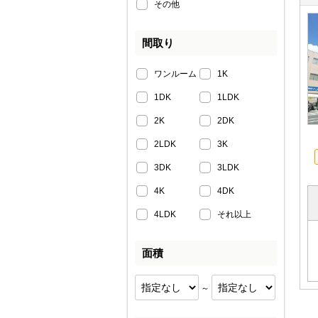
その他
間取り
ワンルーム
1K
1DK
1LDK
2K
2DK
2LDK
3K
3DK
3LDK
4K
4DK
4LDK
それ以上
面積
～