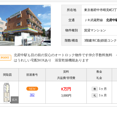
所在地
東京都府中市晴見町2
交通
ＪＲ武蔵野線
北府中
物件種別
賃貸マンション
階数/構造
3階建/RC造(鉄筋コン
北府中駅も目の前の安心のオートロック物件です仲介手数料無料 
はうれしい宅配BOXあり 浴室乾燥機能あります
賃料
敷金
間取図
部屋番号
共益費/管理費
礼金
8万円
1ヶ月
NEW
敷
302
1ヶ月
3,000円
礼