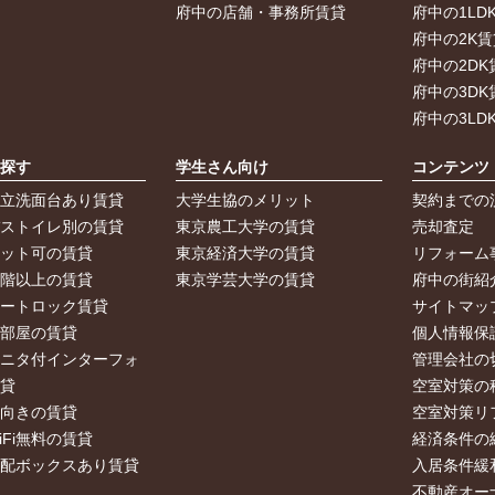
府中の店舗・事務所賃貸
府中の1LD
府中の2K賃
府中の2DK
府中の3DK
府中の3LD
ら探す
学生さん向け
コンテンツ
独立洗面台あり賃貸
大学生協のメリット
契約までの
バストイレ別の賃貸
東京農工大学の賃貸
売却査定
ペット可の賃貸
東京経済大学の賃貸
リフォーム
２階以上の賃貸
東京学芸大学の賃貸
府中の街紹
オートロック賃貸
サイトマッ
角部屋の賃貸
個人情報保
モニタ付インターフォ
管理会社の
賃貸
空室対策の
南向きの賃貸
空室対策リ
iFi無料の賃貸
経済条件の
宅配ボックスあり賃貸
入居条件緩
不動産オー