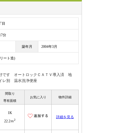
丁目
7分
築年月
2004年3月
クリート造)
好です オートロックＣＡＴＶ導入済 地
イレ別 温水洗浄便座
間取り
お気に入り
物件詳細
専有面積
1K
詳細を見る
2
22.2ｍ