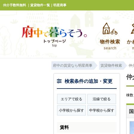
仲介手数料無料 ｜賃貸物件一覧｜明星商事
物件検索
か
search
府中の賃貸なら明星商事
賃貸物件検索
仲
仲
検索条件の追加・変更
棟
エリアで絞る
沿線で絞る
小学校から探す
中学校から探す
国
賃料