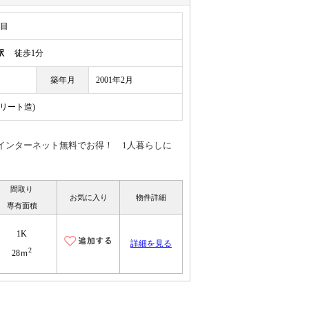
丁目
駅
徒歩1分
築年月
2001年2月
クリート造)
インターネット無料でお得！ 1人暮らしに
間取り
お気に入り
物件詳細
専有面積
1K
詳細を見る
2
28ｍ