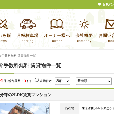
お気に
わら版
月極駐車場
オーナー様へ
会社概要
お問い
news
parking
owner
company
mai
介手数料無料 賃貸物件一覧
介手数料無料 賃貸物件一覧
4
5
数
件 (総部屋数：
件)
表示件数
分寺の2LDK賃貸マンション
所在地
東京都国分寺市東恋ケ