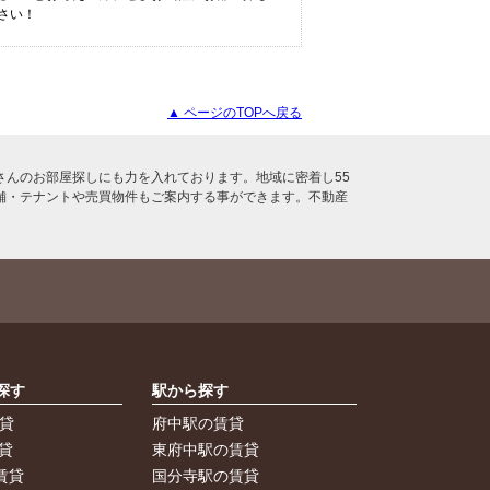
さい！
▲ ページのTOPへ戻る
んのお部屋探しにも力を入れております。地域に密着し55
舗・テナントや売買物件もご案内する事ができます。不動産
探す
駅から探す
賃貸
府中駅の賃貸
貸
東府中駅の賃貸
賃貸
国分寺駅の賃貸