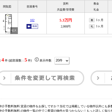
賃料
敷金
間取図
部屋番号
共益費/管理費
礼金
5.3万円
1ヶ月
102
敷
1ヶ月
2,000円
動画
礼
4
5
数
件 (総部屋数：
件)
表示件数
仲介手数料無料 賃貸の物件をお探しですか？当社では掲載している物件以外にも多
仲介手数料無料 の物件一覧の中でご希望の物件が見つからない！もっと詳しく知り