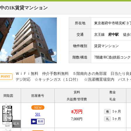
中の1K賃貸マンション
所在地
東京都府中市晴見町３
交通
京王線
府中駅
徒歩1
物件種別
賃貸マンション
階数/構造
7階建/RC造(鉄筋コン
ＷｉＦｉ無料 仲介手数料無料 ５階南向きの角部屋 日当たり良
デジ対応 ☆キッチンガス（１口付） ☆洗濯機置場室内 バスト
賃料
敷金
間取図
部屋番号
共益費/管理費
礼金
NEW
8万円
1ヶ月
敷
501
1ヶ月
7,000円
礼
動画