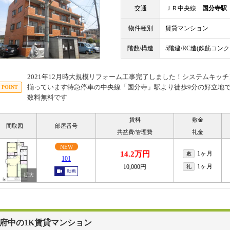
交通
ＪＲ中央線
国分寺駅
物件種別
賃貸マンション
階数/構造
5階建/RC造(鉄筋コン
2021年12月時大規模リフォーム工事完了しました！システムキッ
揃っています特急停車の中央線「国分寺」駅より徒歩9分の好立地
数料無料です
賃料
敷金
間取図
部屋番号
共益費/管理費
礼金
NEW
14.2万円
1ヶ月
敷
101
1ヶ月
10,000円
礼
動画
府中の1K賃貸マンション