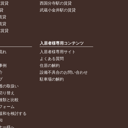
K賃貸
西国分寺駅の賃貸
貸
武蔵小金井駅の賃貸
賃貸
賃貸
K賃貸
入居者様専用コンテンツ
流れ
入居者様専用サイト
よくある質問
事例
住居の解約
介
設備不具合のお問い合わせ
プ
駐車場の解約
護の取扱い
切り替え
種類と比較
フォーム
緩和を検討する
和
ナー様へ