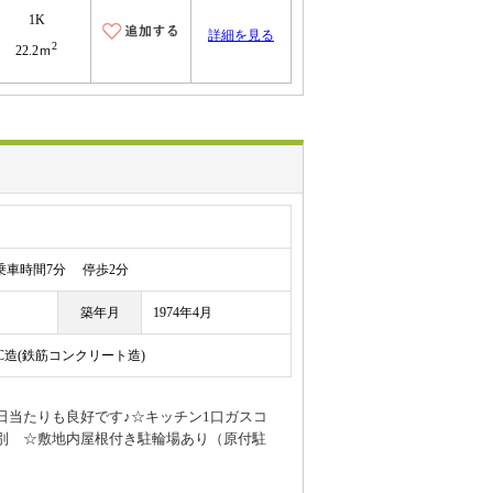
1K
詳細を見る
2
22.2ｍ
車時間7分 停歩2分
築年月
1974年4月
RC造(鉄筋コンクリート造)
日当たりも良好です♪☆キッチン1口ガスコ
別 ☆敷地内屋根付き駐輪場あり（原付駐