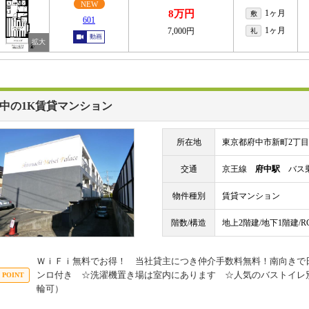
NEW
8万円
1ヶ月
敷
601
1ヶ月
7,000円
礼
動画
中の1K賃貸マンション
所在地
東京都府中市新町2丁目
交通
京王線
府中駅
バス乗
物件種別
賃貸マンション
階数/構造
地上2階建/地下1階建/
ＷｉＦｉ無料でお得！ 当社貸主につき仲介手数料無料！南向きで
ンロ付き ☆洗濯機置き場は室内にあります ☆人気のバストイレ
輪可）