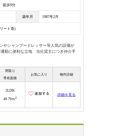
徒歩9分
築年月
1987年2月
クリート造)
チンやシャンプードレッサー等人気の設備が
で通勤に便利な立地 当社貸主につき仲介手
間取り
お気に入り
物件詳細
専有面積
2LDK
詳細を見る
2
49.79ｍ