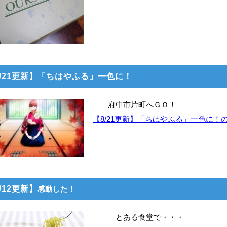
8/21更新】「ちはやふる」一色に！
府中市片町へＧＯ！
【8/21更新】「ちはやふる」一色に！
/12更新】
感動した！
とある食堂で・・・