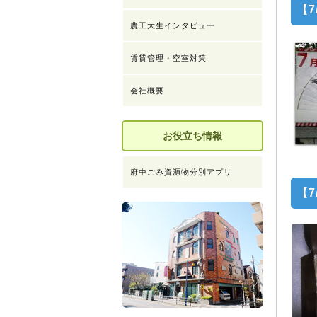
【
農工大生インタビュー
賃貸管理・空室対策
会社概要
お役立ち情報
府中ごみ資源物分別アプリ
【7