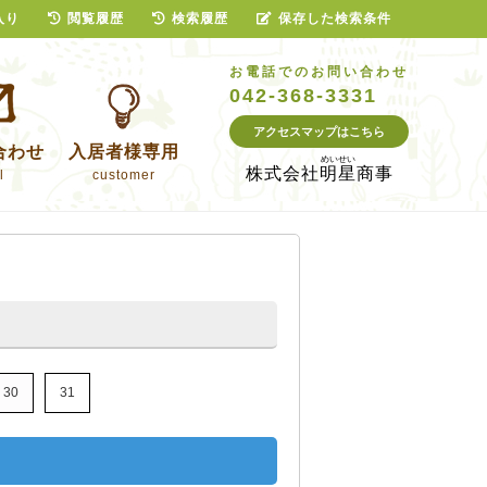
入り
閲覧履歴
検索履歴
保存した検索条件
お電話でのお問い合わせ
042-368-3331
アクセスマップはこちら
合わせ
入居者様専用
株式会社
明星商事
l
customer
30
31