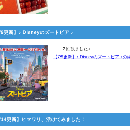
/9更新】♪ Disneyのズートピア ♪
２回観ました♪
【7/9更新】♪ Disneyのズートピア ♪
7/14更新】ヒマワリ、活けてみました！