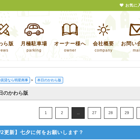
お気に
わら版
月極駐車場
オーナー様へ
会社概要
お問い
news
parking
owner
company
mai
の賃貸なら明星商事
>
本日のかわら版
日のかわら版
1
2
...
27
28
29
7/2更新】七夕に何をお願いします？